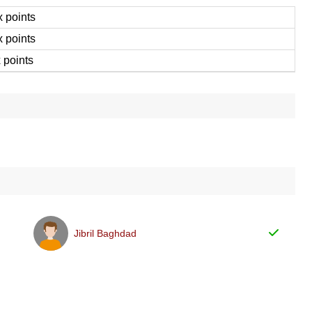
x points
x points
 points
Jibril Baghdad